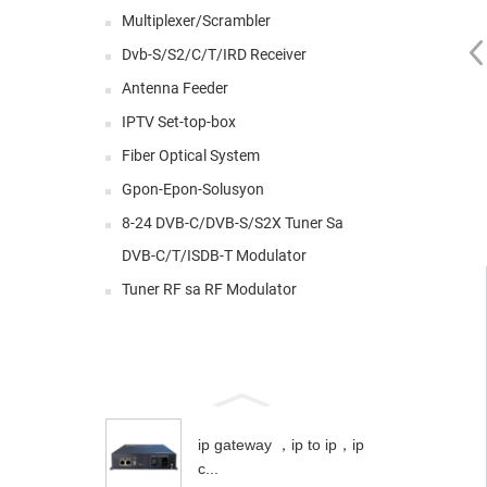
Multiplexer/Scrambler
Dvb-S/S2/C/T/IRD Receiver
Antenna Feeder
IPTV Set-top-box
Fiber Optical System
Gpon-Epon-Solusyon
8-24 DVB-C/DVB-S/S2X Tuner Sa
DVB-C/T/ISDB-T Modulator
Tuner RF sa RF Modulator
ip gateway ，ip to ip，ip
c...