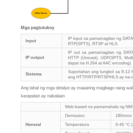
Mga pagtutukoy
IP input sa pamamagitan ng DAT
Input
RTP(SPTS), RTSP at HLS.
IP out sa pamamagitan ng DATA
IP output
HTTP (Unicast), UDP(SPTS, Mult
dapat na H.264 at AAC encoding)
Suportahan ang tungkol sa 8-12 
Sistema
ang HTTP/RTP/RTSP/HLS ay na-co
Ang lahat ng mga detalye ay maaaring magbago nang wa
karapatan ay nakalaan
Web-based na pamamahala ng NMS
Demission
180mmx
Heneral
Temperatura
0-45 °C 