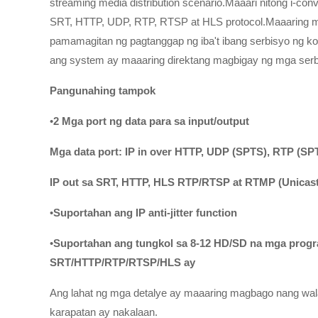
streaming media distribution scenario.Maaari nitong i-co
SRT, HTTP, UDP, RTP, RTSP at HLS protocol.Maaaring 
pamamagitan ng pagtanggap ng iba't ibang serbisyo ng k
ang system ay maaaring direktang magbigay ng mga serb
Pangunahing tampok
•
2 Mga port ng data para sa input/output
Mga data port: IP in over HTTP, UDP (SPTS), RTP (SP
IP out sa SRT, HTTP, HLS RTP/RTSP at RTMP (Unicast
•
Suportahan ang IP anti-jitter function
•
Suportahan ang tungkol sa 8-12 HD/SD na mga progr
SRT/HTTP/RTP/RTSP/HLS ay
Ang lahat ng mga detalye ay maaaring magbago nang wa
karapatan ay nakalaan.