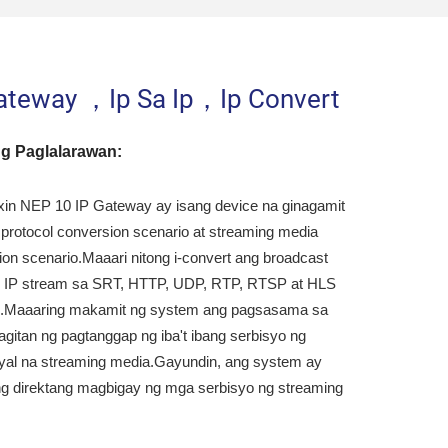
ateway ，ip Sa Ip，ip Convert
ng Paglalarawan:
in NEP 10 IP Gateway ay isang device na ginagamit
 protocol conversion scenario at streaming media
tion scenario.Maaari nitong i-convert ang broadcast
 IP stream sa SRT, HTTP, UDP, RTP, RTSP at HLS
l.Maaaring makamit ng system ang pagsasama sa
itan ng pagtanggap ng iba't ibang serbisyo ng
al na streaming media.Gayundin, ang system ay
g direktang magbigay ng mga serbisyo ng streaming