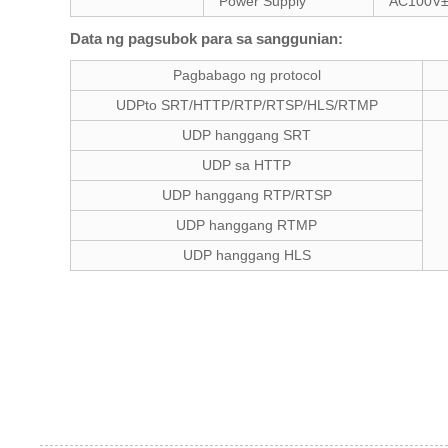
Power Supply
AC100V±
Data ng pagsubok para sa sanggunian:
Pagbabago ng protocol
UDPto SRT/HTTP/RTP/RTSP/HLS/RTMP
UDP hanggang SRT
UDP sa HTTP
UDP hanggang RTP/RTSP
UDP hanggang RTMP
UDP hanggang HLS