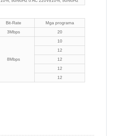
10%, 50/60Hz o AC 220V±10%, 50/60Hz
Bit-Rate
Mga programa
3Mbps
20
10
12
8Mbps
12
12
12