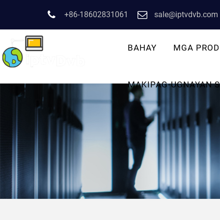
+86-18602831061
sale@iptvdvb.com
BAHAY
MGA PROD
MAKIPAG-UGNAYAN S