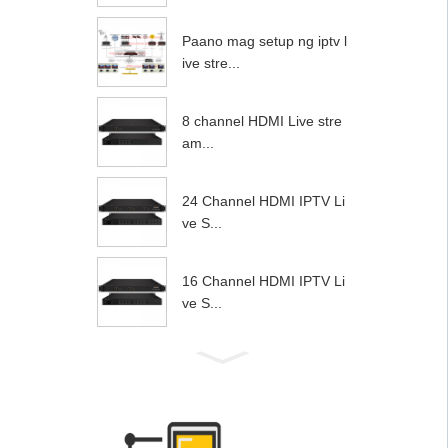
Paano mag setup ng iptv l
ive stre...
8 channel HDMI Live stre
am...
24 Channel HDMI IPTV Li
ve S...
16 Channel HDMI IPTV Li
ve S...