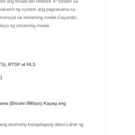
nvert ang broadcast network IP stream sa
makamit ng system ang pagsasama sa
omersyal na streaming media.Gayundin,
isyo ng streaming media.
TS), RTSP at HLS
)
ama (Bitrate:8Mbps) Kapag ang
lang anumang karagdagang abiso.Lahat ng