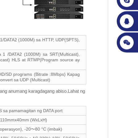
A1/DATA2 (1000M) sa HTTP, UDP(SPTS),
 1 /DATA2 (1000M) sa SRT(Multicast),
icast) HLS at RTMP(Program source ay
HD/SD programs (Bitrate :8Mbps) Kapag
nvert sa UDP (Multicast)
lang anumang karagdagang abiso.Lahat ng
 sa pamamagitan ng DATA port
 110mmx40mm (WxLxH)
(operasyon), -20〜80 °C (imbak)