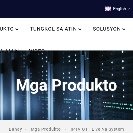
English
UKTO
TUNGKOL SA ATIN
SOLUSYON
A AMIN
VIDEO
Mga Produkto
Bahay
Mga Produkto
IPTV OTT Live Na System