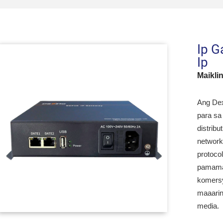
Ip G
Ip
Maikli
Ang Dex
para sa
distribu
network
protoco
pamamag
komersy
maaarin
media.