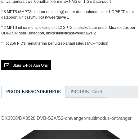
ontvangerkaart werk onafhanklik met sy NMS en 1 GE Data-poort
* 8 MPTS (8MPTS uit deur omleiding) onder deurlaatmodus oor UDP/RTP deur
datapoort, unicast/multicast-weergawe 1
* 2 MPTS uit na multipleksing of 512 SPTS uit skakelbaar onder Mux-modus oor
UDP/RTP deur Datapoort, unicast/multicast-weergawe 2
* Tot 256 PID's herkartering per uitsetkanaal (slegs Mux-modus)
Stuur E-Pos Aan Ons
PRODUKBESONDERHEDE
PRODUK TAGS
DX3908/DX3928 DVB-S2X/S2-ontvanger/multimodus-ontvanger