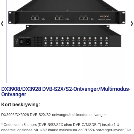
DX3908/DX3928 DVB-S2X/S2-Ontvanger/multimodus-
Ontvanger
Kort beskrywing:
DX3908/DX3928 DVB-S2X/S2-ontvanger/multimodus-ontvanger
* Ondersteun 8 tuners (DVB-S/S2/S2X of/en DVB-C/T/ISDB-T) insette;1 U
onderstel opsioneel vir 1/2/3 kaarte maksimum vir 8/16/24 ontvanger-invoer;Elke