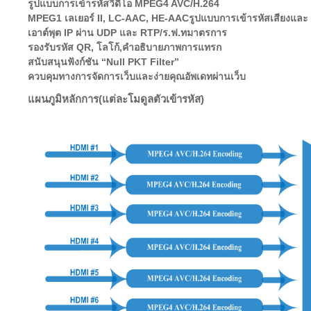
รูปแบบการเข้ารหัสวิดีโอ MPEG4 AVC/H.264
MPEG1 เลเยอร์ II
, LC-AAC, HE-AAC
รูปแบบการเข้ารหัสเสียง
และ 
เอาต์พุต IP ผ่าน UDP และ RTP
/ร.ฟ.ท
มาตรการ
รองรับรหัส QR, โลโก้,
คำอธิบายภาพ
การแทรก
สนับสนุน
ฟังก์ชัน “Null PKT Filter”
ควบคุม
ทาง
การจัดการเว็บและ
ง่ายคุณ
อัพเดทผ่านเว็บ
แผนภูมิหลักการ
(แต่ละโมดูลตัวเข้ารหัส)