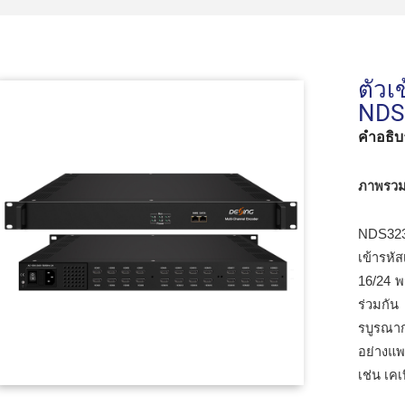
ตัวเ
NDS
คำอธิบา
ภาพรวม
NDS323
เข้ารหั
16/24 พ
ร่วมกั
รบูรณาก
อย่างแ
เช่น เคเ