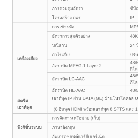
การควบคุมอัตรา
ซีบีอ
โครงสร้าง กพร
IP…
การเข้ารหัส
MPE
อัตราการสุ่มตัวอย่าง
48K
ปณิธาน
24 บ
กำไรเสียง
ปรับ
เครื่องเสียง
48/
อัตราบิต MPEG-1 Layer 2
กิโล
48/
อัตราบิต LC-AAC
กิโล
อัตราบิต HE-AAC
48/5
เอาต์พุต IP ผ่าน DATA (GE) ผ่านโปรโตคอ
สตรีม
เอาต์พุต
(8 อินพุต HDMI พร้อมเอาต์พุต 8 SPTS และ 
การจัดการเครือข่าย (เว็บ)
ฟังก์ชั่นระบบ
ภาษาอังกฤษ
อัพเกรดซอฟต์แวร์อีเธอร์เน็ต