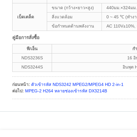
ขนาด (กว้าง×ยาว×สูง)
440มม.×324มม
เบ็ดเตล็ด
สิ่งแวดล้อม
0 ~ 45 ℃ (ทำงา
ข้อกำหนดด้านพลังงาน
AC 110V±10%, 
คู่มือการสั่งซื้อ
พี/เอ็น
ก
NDS3236S
16 อ
NDS3244S
อินพุต 
ก่อนหน้า:
ตัวเข้ารหัส NDS3242 MPEG2/MPEG4 HD 2-in-1
ต่อไป:
MPEG-2 H264 หลายช่องเข้ารหัส DX3214B