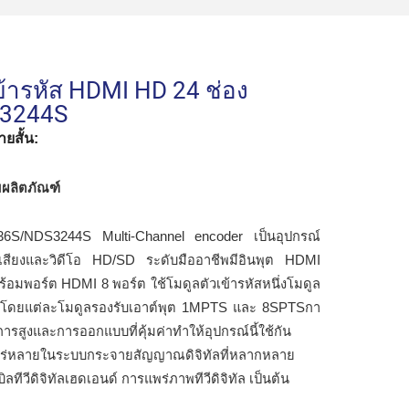
ข้ารหัส HDMI HD 24 ช่อง
3244S
ยสั้น:
ผลิตภัณฑ์
6S/NDS3244S Multi-Channel encoder เป็นอุปกรณ์
สเสียงและวิดีโอ HD/SD ระดับมืออาชีพมีอินพุต HDMI
ร้อมพอร์ต HDMI 8 พอร์ต ใช้โมดูลตัวเข้ารหัสหนึ่งโมดูล
น โดยแต่ละโมดูลรองรับเอาต์พุต 1MPTS และ 8SPTSกา
ารสูงและการออกแบบที่คุ้มค่าทำให้อุปกรณ์นี้ใช้กัน
พร่หลายในระบบกระจายสัญญาณดิจิทัลที่หลากหลาย
บิลทีวีดิจิทัลเฮดเอนด์ การแพร่ภาพทีวีดิจิทัล เป็นต้น