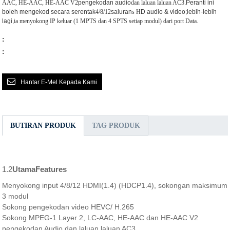
AAC, HE-AAC, HE-AAC V2
pengekodan audio
dan laluan laluan AC3
.Peranti ini
boleh mengekod secara serentak
4/8/12
saluran
s
H
D audio & video;lebih-lebih
lagi,
ia menyokong IP keluar (1 MPTS dan 4 SPTS setiap modul) dari port Data.
:
:
Hantar E-Mel Kepada Kami
BUTIRAN PRODUK
TAG PRODUK
1.2
Utama
F
eatures
Menyokong input 4/8/12 HDMI(1.4) (HDCP1.4), sokongan maksimum
3 modul
Sokong pengekodan video HEVC/ H.265
Sokong MPEG-1 Layer 2, LC-AAC, HE-AAC dan HE-AAC V2
pengekodan Audio dan laluan laluan AC3