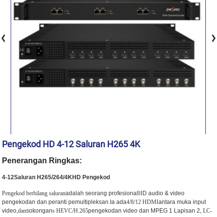
Pengekod HD 4-12 Saluran H265 4K
Penerangan Ringkas:
4-12Saluran H265/264/4K
HD
Pengekod
Pengekod berbilang saluran
adalah seorang profesional
H
D audio & video
pengekodan dan peranti pemultipleksan.Ia ada
4/8/12 HDMI
antara muka input
video,
dan
sokongan
s
HEVC/H.265
pengekodan video dan MPEG 1 Lapisan 2
,
LC-