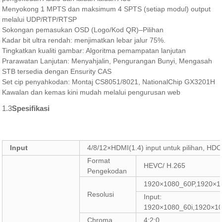
Menyokong 1 MPTS dan maksimum 4 SPTS (setiap modul) output
melalui UDP/RTP/RTSP
Sokongan pemasukan OSD (Logo/Kod QR)–Pilihan
Kadar bit ultra rendah: menjimatkan lebar jalur 75%.
Tingkatkan kualiti gambar: Algoritma pemampatan lanjutan
Prarawatan Lanjutan: Menyahjalin, Pengurangan Bunyi, Mengasah
STB tersedia dengan Ensurity CAS
Set cip penyahkodan: Montaj CS8051/8021, NationalChip GX3201H
Kawalan dan kemas kini mudah melalui pengurusan web
1.3
Spesifikasi
Input
4/8/12×HDMI(1.4) input untuk pilihan, HDC
Format
HEVC/ H.265
Pengekodan
1920×1080_60P,1920×1
Resolusi
Input:
1920×1080_60i,1920×10
Chroma
4:2:0