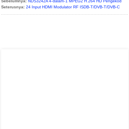
Sebelumnya:
NDS3242A 4-dalam-1 MPEG2 H.264 HD Pengekod
Seterusnya:
24 Input HDMI Modulator RF ISDB-T/DVB-T/DVB-C