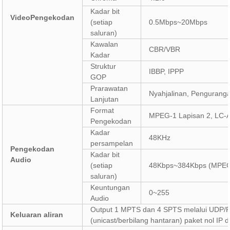
Kadar bit
Video
Pengekodan
(setiap
0.5Mbps~20Mbps
saluran)
Kawalan
CBR/VBR
Kadar
Struktur
IBBP, IPPP
GOP
Prarawatan
Nyahjalinan, Pengurang
Lanjutan
Format
MPEG-1 Lapisan 2, LC-
Pengekodan
Kadar
48KHz
persampelan
Pengekodan
Kadar bit
Audio
(setiap
48Kbps~384Kbps (MPEG-
saluran)
Keuntungan
0~255
Audio
Output 1 MPTS dan 4 SPTS melalui UDP/R
Keluaran aliran
(unicast/berbilang hantaran) paket nol IP d