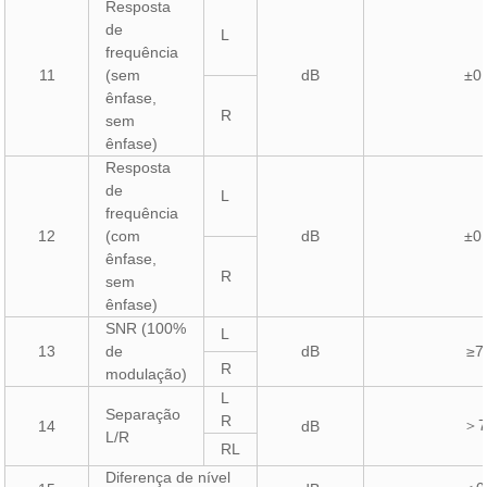
Resposta
de
L
frequência
11
(sem
dB
±0,
ênfase,
R
sem
ênfase)
Resposta
de
L
frequência
12
(com
dB
±0,
ênfase,
R
sem
ênfase)
SNR (100%
L
13
de
dB
≥7
R
modulação)
L
Separação
R
7
14
dB
＞
L/R
RL
Diferença de nível