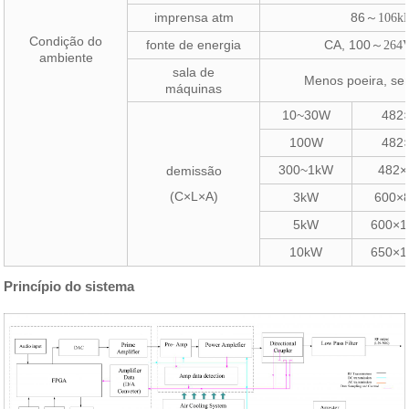
imprensa atm
86
～
106k
Condição do
fonte de energia
CA, 100
～
264
ambiente
sala de
Menos poeira, s
máquinas
10~30W
482
100W
482
300~1kW
482
demissão
(C×L×A)
3kW
600×
5kW
600×
10kW
650×
Princípio do sistema