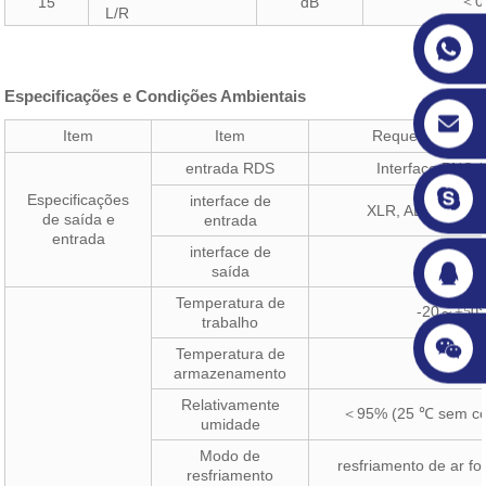
0
15
dB
＜
L/R
Especificações e Condições Ambientais
Item
Item
Requerimentos t
entrada RDS
Interface BNC 
Especificações
interface de
XLR, AES/EBU (O
de saída e
entrada
entrada
interface de
L29-50K
saída
Temperatura de
-20
～
+50
trabalho
Temperatura de
-30
～
+75
armazenamento
Relativamente
95% (25 ℃ sem c
＜
umidade
Modo de
resfriamento de ar fo
resfriamento