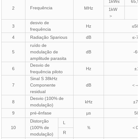
1kW≤
65,
Frequência
2
MHz
1kW
＞
desvio de
3
Hz
≤5
frequência
4
Radiação Sparious
dB
≤-
ruído de
5
modulação de
dB
-6
amplitude parasita
Desvio de
6
Hz
±
frequência piloto
Sinal S 38kHz
7
Componente
dB
-
＜
residual
Desvio (100% de
8
kHz
±7
modulação)
9
pré-ênfase
µs
5
Distorção
L
10
(100% de
0
％
＜
R
modulação)