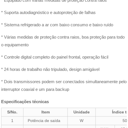
* Equipado com várias medidas de proteção contra raios
* Suporta autodiagnóstico e autoproteção de falhas
* Sistema refrigerado a ar com baixo consumo e baixo ruído
* Várias medidas de proteção contra raios, boa proteção para todo
o equipamento
* Controle digital completo do painel frontal, operação fácil
* 24 horas de trabalho não tripulado, design amigável
* Dois transmissores podem ser conectados simultaneamente pelo
interruptor coaxial e um para backup
Especificações técnicas
S/No.
Item
Unidade
Índice t
1
Potência de saída
W
50