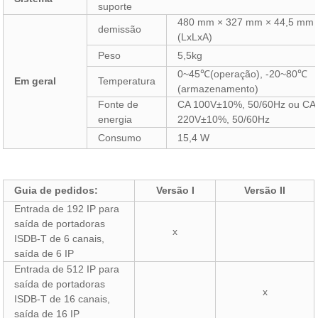
suporte
480 mm × 327 mm × 44,5 mm
demissão
(LxLxA)
Peso
5,5kg
0~45℃(operação), -20~80℃
Em geral
Temperatura
(armazenamento)
Fonte de
CA 100V±10%, 50/60Hz ou CA
energia
220V±10%, 50/60Hz
Consumo
15,4 W
Guia de pedidos:
Versão I
Versão II
Entrada de 192 IP para
saída de portadoras
x
ISDB-T de 6 canais,
saída de 6 IP
Entrada de 512 IP para
saída de portadoras
x
ISDB-T de 16 canais,
saída de 16 IP