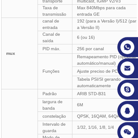
transporte
multicast, IGMP V2/V3
Taxa de
Max 840Mbps para cada
transmissão
entrada GE
canal de
192 (para a Versão I)/512 (par
entrada
a Versão II)
Canal de
6 (ou 16)
saída
PID máx.
256 por canal
mux
Remapeamento PID (opcional
automático/manual)
Funções
Ajuste preciso de PCR
Tabela PSI/SI gerando
automaticamente
Padrão
ARIB STD-B31
largura de
6M
banda
constelação
QPSK, 16QAM, 64QAM
Intervalo de
1/32, 1/16, 1/8, 1/4
guarda
Modo de