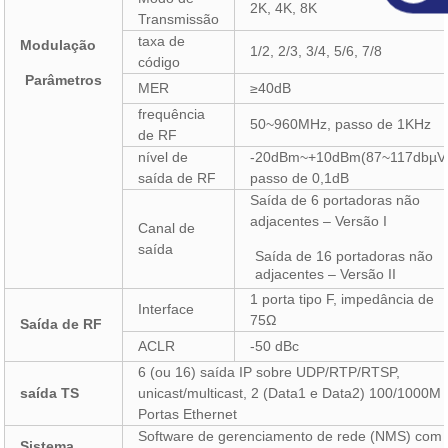
2K, 4K, 8K
Transmissão
taxa de
Modulação
1/2, 2/3, 3/4, 5/6, 7/8
código
Parâmetros
MER
≥40dB
frequência
50~960MHz, passo de 1KHz
de RF
nível de
-20dBm~+10dBm(87~117dbµV)
saída de RF
passo de 0,1dB
Saída de 6 portadoras não
adjacentes – Versão I
Canal de
saída
Saída de 16 portadoras não
adjacentes – Versão II
1 porta tipo F, impedância de
Interface
75Ω
Saída de RF
ACLR
-50 dBc
6 (ou 16) saída IP sobre UDP/RTP/RTSP,
saída TS
unicast/multicast, 2 (Data1 e Data2) 100/1000M
Portas Ethernet
Software de gerenciamento de rede (NMS) com
Sistema