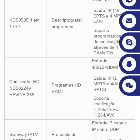
Saída: IP (48
SPTS e 4 MPTS),
NDS3585 4 em
Descriptografar
4ASI
1 IRD
programas
Suporta
programas de
decodificação
através de 4
CAMs/CIs
Entrada:
4/8/12×HDMI
Saída: IP (1
Codificador HD
MPTS e 4/8/12
Programas HD
NDS3224V
SPTS)
HDMI
HEVC/H.265
Suporta
codificação
H.265/HEVC,
H.264/AVC
Entrada: 7 canais
IP sobre UDP
Gateway IPTV
Protocolo de