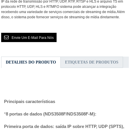
IP da rede de transmissão por HTTP, UDP, RTP, RTSP e HLS e arquivo TS em
protocolo HTTP, UDP, HLS e RTMP.O sistema pode alcançar a integração
recebendo uma variedade de serviços comerciais de streaming de mídia.Além
disso, o sistema pode fornecer serviços de streaming de mídia diretamente.
Envie Um E-Mail Para Nós
DETALHES DO PRODUTO
ETIQUETAS DE PRODUTOS
Principais características
*
8 portas de dados (NDS3508F/NDS3508F-M):
Primeira porta de dados: saída IP sobre HTTP, UDP (SPTS),