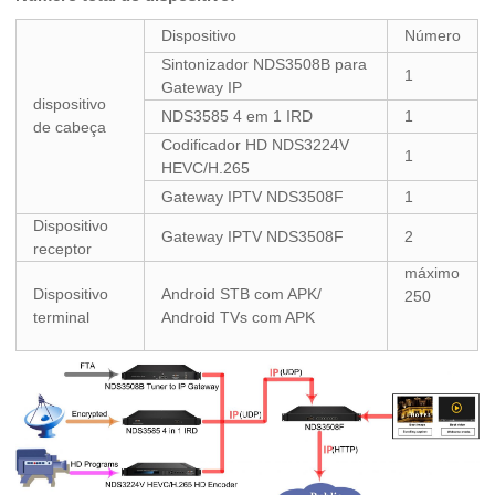
Dispositivo
Número
Sintonizador NDS3508B para
1
Gateway IP
dispositivo
NDS3585 4 em 1 IRD
1
de cabeça
Codificador HD NDS3224V
1
HEVC/H.265
Gateway IPTV NDS3508F
1
Dispositivo
Gateway IPTV NDS3508F
2
receptor
máximo
Dispositivo
Android STB com APK/
250
terminal
Android TVs com APK