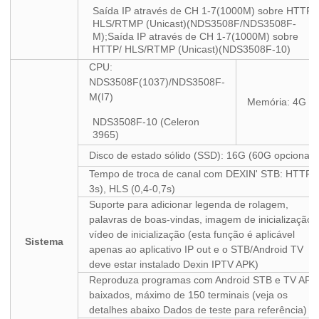
Saída IP através de CH 1-7(1000M) sobre HTTP/
HLS/RTMP (Unicast)(NDS3508F/NDS3508F-
M);Saída IP através de CH 1-7(1000M) sobre
HTTP/ HLS/RTMP (Unicast)(NDS3508F-10)
CPU:
NDS3508F(1037)/NDS3508F-
M(I7)
Memória: 4G
NDS3508F-10 (Celeron
3965)
Disco de estado sólido (SSD): 16G (60G opcional)
Tempo de troca de canal com DEXIN' STB: HTTP (
3s), HLS (0,4-0,7s)
Suporte para adicionar legenda de rolagem,
palavras de boas-vindas, imagem de inicialização 
vídeo de inicialização (esta função é aplicável
Sistema
apenas ao aplicativo IP out e o STB/Android TV
deve estar instalado Dexin IPTV APK)
Reproduza programas com Android STB e TV APK
baixados, máximo de 150 terminais (veja os
detalhes abaixo Dados de teste para referência)