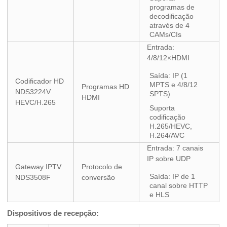
programas de
decodificação
através de 4
CAMs/CIs
Entrada:
4/8/12×HDMI
Saída: IP (1
Codificador HD
MPTS e 4/8/12
Programas HD
NDS3224V
SPTS)
HDMI
HEVC/H.265
Suporta
codificação
H.265/HEVC,
H.264/AVC
Entrada: 7 canais
IP sobre UDP
Gateway IPTV
Protocolo de
Saída: IP de 1
NDS3508F
conversão
canal sobre HTTP
e HLS
Dispositivos de recepção: