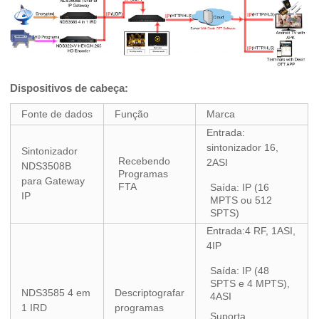
Dispositivos de cabeça:
Fonte de dados
Função
Marca
Entrada:
sintonizador 16,
Sintonizador
Recebendo
2ASI
NDS3508B
Programas
para Gateway
FTA
Saída: IP (16
IP
MPTS ou 512
SPTS)
Entrada:4 RF, 1ASI,
4IP
Saída: IP (48
SPTS e 4 MPTS),
NDS3585 4 em
Descriptografar
4ASI
1 IRD
programas
Suporta