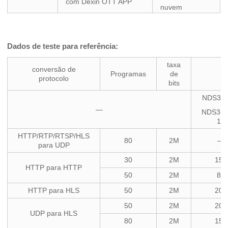
com Dexin OTT APP
nuvem
Dados de teste para referência:
taxa
conversão de
Programas
de
protocolo
bits
NDS350
—
NDS350
10
HTTP/RTP/RTSP/HLS
80
2M
—
para UDP
30
2M
150
HTTP para HTTP
50
2M
80
HTTP para HLS
50
2M
200
50
2M
200
UDP para HLS
80
2M
150