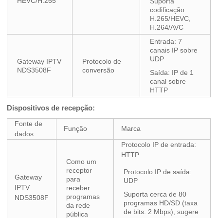
HEVC/H.265
Suporta
codificação
H.265/HEVC,
H.264/AVC
Entrada: 7
canais IP sobre
UDP
Gateway IPTV
Protocolo de
NDS3508F
conversão
Saída: IP de 1
canal sobre
HTTP
Dispositivos de recepção:
Fonte de
Função
Marca
dados
Protocolo IP de entrada:
HTTP
Como um
receptor
Protocolo IP de saída:
Gateway
para
UDP
IPTV
receber
Suporta cerca de 80
programas
NDS3508F
programas HD/SD (taxa
da rede
de bits: 2 Mbps), sugere
pública