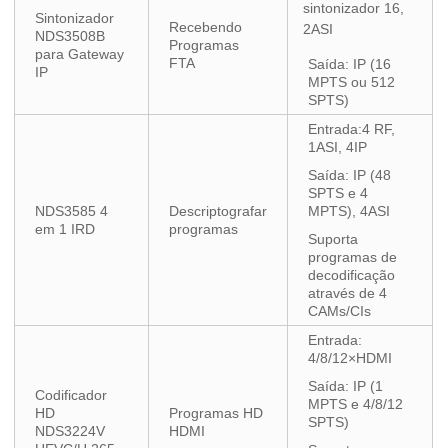
sintonizador 16,
Sintonizador
Recebendo
2ASI
NDS3508B
Programas
para Gateway
FTA
Saída: IP (16
IP
MPTS ou 512
SPTS)
Entrada:4 RF,
1ASI, 4IP
Saída: IP (48
SPTS e 4
NDS3585 4
Descriptografar
MPTS), 4ASI
em 1 IRD
programas
Suporta
programas de
decodificação
através de 4
CAMs/CIs
Entrada:
4/8/12×HDMI
Saída: IP (1
Codificador
MPTS e 4/8/12
HD
Programas HD
SPTS)
NDS3224V
HDMI