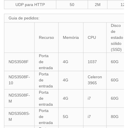
UDP para HTTP
50
2M
120
Guia de pedidos:
Disco
de
Recurso
Memória
CPU
estado
sólido
(SSD)
Porta
NDS3508F
de
4G
1037
60G
entrada
Porta
NDS3508F-
Celeron
de
4G
60G
10
3965
entrada
Porta
NDS3508F-
de
4G
i7
60G
M
entrada
Porta
NDS3508S-
de
5G
i7
80G
M
entrada