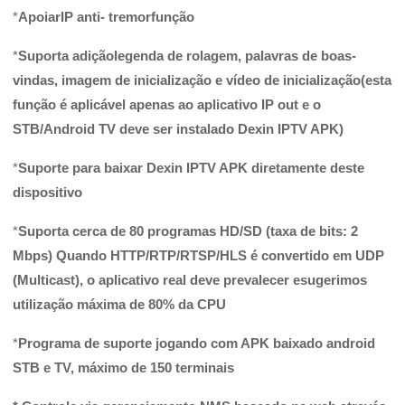
*
Apoiar
IP anti-
tremor
função
*
Suporta adição
legenda de rolagem, palavras de boas-
vindas, imagem de inicialização e vídeo de inicialização
(esta
função é aplicável apenas ao aplicativo IP out e o
STB/Android TV deve ser instalado Dexin IPTV APK)
*
Suporte para baixar Dexin IPTV APK diretamente deste
dispositivo
*
Suporta cerca de 80 programas HD/SD (taxa de bits: 2
Mbps) Quando HTTP/RTP/RTSP/HLS é convertido em UDP
(Multicast), o aplicativo real deve prevalecer e
sugerimos
utilização máxima de 80% da CPU
*
Programa de suporte jogando com APK baixado android
STB e TV, máximo de 150 terminais