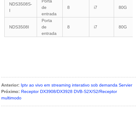
Porta
NDS3508S-
de
8
i7
80G
I
entrada
Porta
NDS3508I
de
8
i7
80G
entrada
Anterior:
Iptv ao vivo em streaming interativo sob demanda Servier
Próximo:
Receptor DX3908/DX3928 DVB-S2X/S2/Receptor
multimodo