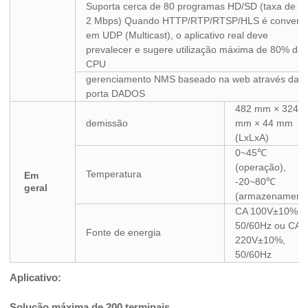
Suporta cerca de 80 programas HD/SD (taxa de bit
2 Mbps) Quando HTTP/RTP/RTSP/HLS é converti
em UDP (Multicast), o aplicativo real deve
prevalecer e sugere utilização máxima de 80% da
CPU
gerenciamento NMS baseado na web através da
porta DADOS
482 mm × 324
demissão
mm × 44 mm
(LxLxA)
0~45℃
(operação),
Temperatura
Em
-20~80℃
geral
(armazenament
CA 100V±10%,
50/60Hz ou CA
Fonte de energia
220V±10%,
50/60Hz
Aplicativo:
Solução máxima de 200 terminais