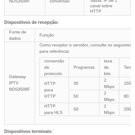
Saída: IP de 1
NDS3508F
conversão
canal sobre
HTTP
Dispositivos de recepção:
Fonte de
Função
dados
Como receptor e servidor, consulte os seguintes 
para referência.
conversão
taxa
de
Programas
de
Termi
protocolo
bits
Gateway
2
IPTV
30
150
HTTP
Mbps
NDS3508F
para
2
HTTP
50
80
Mbps
HTTP
2
50
200
para HLS
Mbps
Dispositivos terminais: