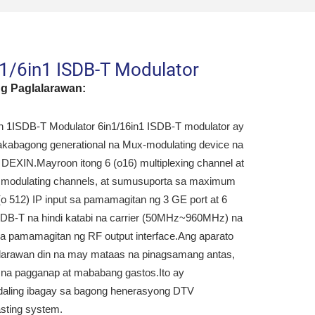
1/6in1 ISDB-T Modulator
ng Paglalarawan:
n 1ISDB-T Modulator 6in1/16in1 ISDB-T modulator ay
akabagong generational na Mux-modulating device na
i DEXIN.Mayroon itong 6 (o16) multiplexing channel at
modulating channels, at sumusuporta sa maximum
(o 512) IP input sa pamamagitan ng 3 GE port at 6
SDB-T na hindi katabi na carrier (50MHz~960MHz) na
sa pamamagitan ng RF output interface.Ang aparato
alarawan din na may mataas na pinagsamang antas,
na pagganap at mababang gastos.Ito ay
aling ibagay sa bagong henerasyong DTV
sting system.