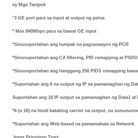
ey Mga Tampok
*
3 GE port para sa input at output ng petsa
* Max 840Mbps para sa bawat GE input
*
Sinusuportahan ang tumpak na pagsasaayos ng PCR
*
Sinusuportahan ang CA filtering, PID remapping at PSI/SI
*
Sinusuportahan ang hanggang 256 PIDS remapping bawa
*
Suportahan ang 6 na output ng IP sa pamamagitan ng Da
Suportahan ang 16 IP output sa pamamagitan ng Data1 at
*
6 (o 16) na hindi katabing carrier na output, na sumusu
*
Suportahan ang Web-based na pamamahala sa Network
Inner Prinsipyo Tsart