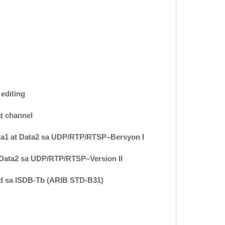
 editing
t channel
ta1 at Data2 sa UDP/RTP/RTSP–Bersyon I
 Data2 sa UDP/RTP/RTSP–Version II
nod sa ISDB-Tb (ARIB STD-B31)