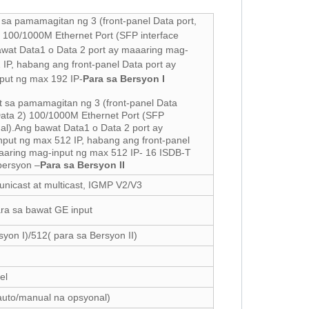
 sa pamamagitan ng 3 (front-panel Data port,
) 100/1000M Ethernet Port (SFP interface
awat Data1 o Data 2 port ay maaaring mag-
 IP, habang ang front-panel Data port ay
put ng max 192 IP-
Para sa Bersyon I
t sa pamamagitan ng 3 (front-panel Data
 Data 2) 100/1000M Ethernet Port (SFP
nal).Ang bawat Data1 o Data 2 port ay
put ng max 512 IP, habang ang front-panel
aaring mag-input ng max 512 IP- 16 ISDB-T
bersyon –
Para sa Bersyon II
nicast at multicast, IGMP V2/V3
a sa bawat GE input
syon I)/512( para sa Bersyon II)
el
auto/manual na opsyonal)