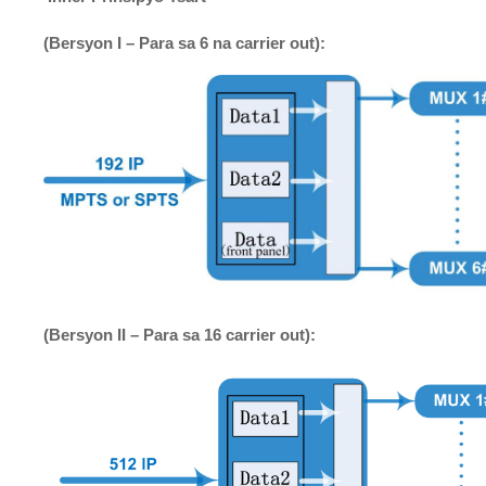
(Bersyon I – Para sa 6 na carrier out):
(Bersyon II – Para sa 16 carrier out):