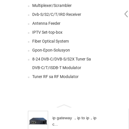
Multiplexer/Scrambler
Dvb-S/S2/C/T/IRD Receiver
Antenna Feeder
IPTV Set-top-box
Fiber Optical System
Gpon-Epon-Solusyon
8-24 DVB-C/DVB-S/S2X Tuner Sa
DVB-C/T/ISDB-T Modulator
Tuner RF sa RF Modulator
ip gateway ，ip to ip，ip
c...