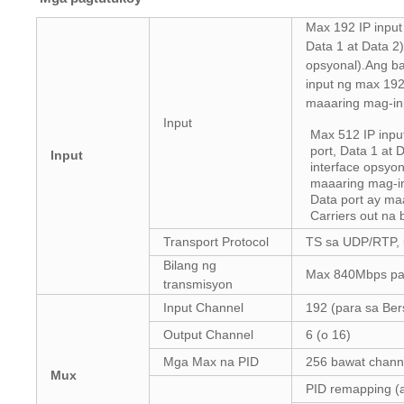
Max 192 IP input
Data 1 at Data 2
opsyonal).Ang b
input ng max 192
maaaring mag-in
Input
Max 512 IP inpu
port, Data 1 at
Input
interface opsyo
maaaring mag-in
Data port ay ma
Carriers out na 
Transport Protocol
TS sa UDP/RTP, u
Bilang ng
Max 840Mbps par
transmisyon
Input Channel
192 (para sa Ber
Output Channel
6 (o 16)
Mga Max na PID
256 bawat chann
Mux
PID remapping (