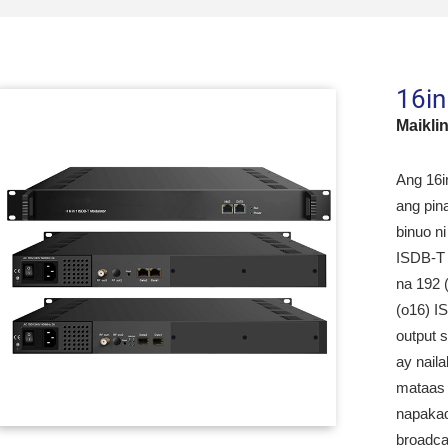
16in
Maikli
Ang 16i
ang pin
binuo n
ISDB-T 
na 192 
(o16) I
output 
ay nail
mataas 
napakad
broadca