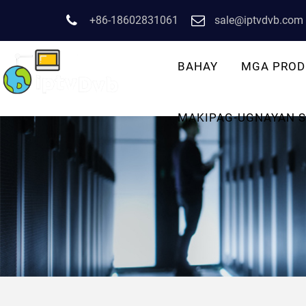
+86-18602831061
sale@iptvdvb.com
BAHAY
MGA PROD
MAKIPAG-UGNAYAN S