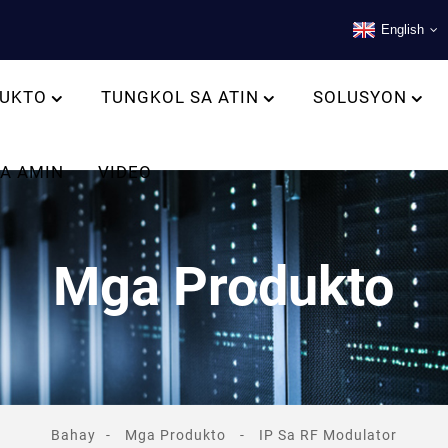
English
UKTO
TUNGKOL SA ATIN
SOLUSYON
A AMIN
VIDEO
Mga Produkto
Bahay
Mga Produkto
IP Sa RF Modulator