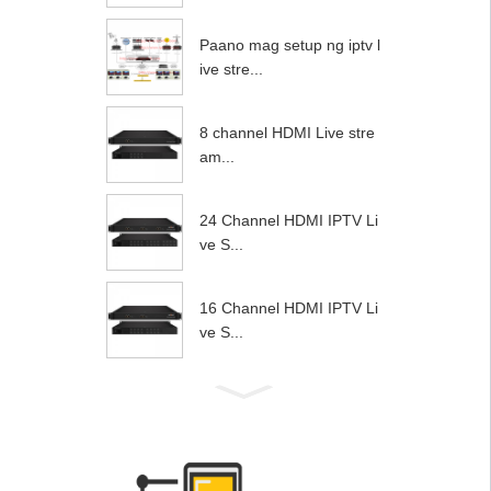
Paano mag setup ng iptv l
ive stre...
8 channel HDMI Live stre
am...
24 Channel HDMI IPTV Li
ve S...
16 Channel HDMI IPTV Li
ve S...