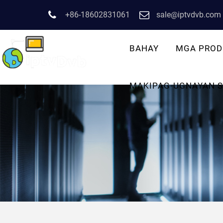
+86-18602831061
sale@iptvdvb.com
BAHAY
MGA PROD
MAKIPAG-UGNAYAN S