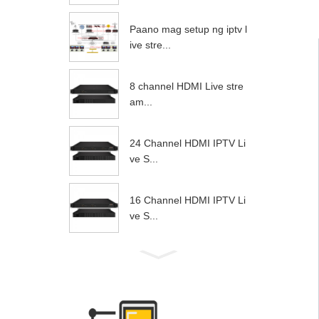
Paano mag setup ng iptv l
ive stre...
8 channel HDMI Live stre
am...
24 Channel HDMI IPTV Li
ve S...
16 Channel HDMI IPTV Li
ve S...