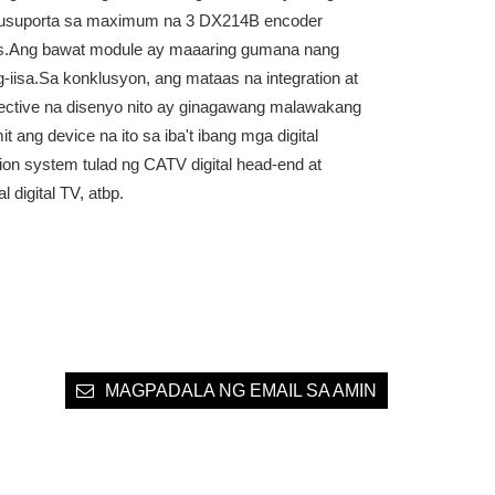
usuporta sa maximum na 3 DX214B encoder
s.Ang bawat module ay maaaring gumana nang
-iisa.Sa konklusyon, ang mataas na integration at
fective na disenyo nito ay ginagawang malawakang
t ang device na ito sa iba't ibang mga digital
ution system tulad ng CATV digital head-end at
al digital TV, atbp.
MAGPADALA NG EMAIL SA AMIN