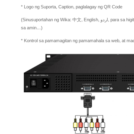
* Logo ng Suporta, Caption, paglalagay ng QR Code
(Sinusuportahan ng Wika: 中文, English, اردو, para sa higit pang mga wika mangyaring kumonsulta
sa amin…)
* Kontrol sa pamamagitan ng pamamahala sa web, at ma