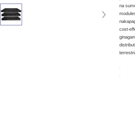
na sum
module
nakapag
cost-ef
ginagami
distrib
terrestri
:
: