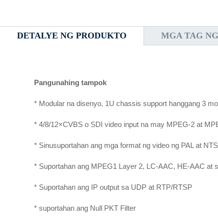
DETALYE NG PRODUKTO
MGA TAG N
Pangunahing tampok
* Modular na disenyo, 1U chassis support hanggang 3 mo
* 4/8/12×CVBS o SDI video input na may MPEG-2 at MP
* Sinusuportahan ang mga format ng video ng PAL at NT
* Suportahan ang MPEG1 Layer 2, LC-AAC, HE-AAC at su
* Suportahan ang IP output sa UDP at RTP/RTSP
* suportahan ang Null PKT Filter