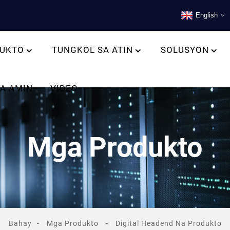
English
UKTO
TUNGKOL SA ATIN
SOLUSYON
A AMIN
VIDEO
Mga Produkto
Bahay
Mga Produkto
Digital Headend Na Produkto