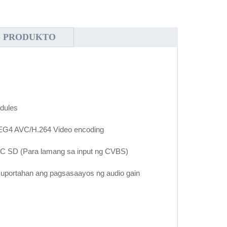
G PRODUKTO
dules
EG4 AVC/H.264 Video encoding
SC SD (Para lamang sa input ng CVBS)
portahan ang pagsasaayos ng audio gain