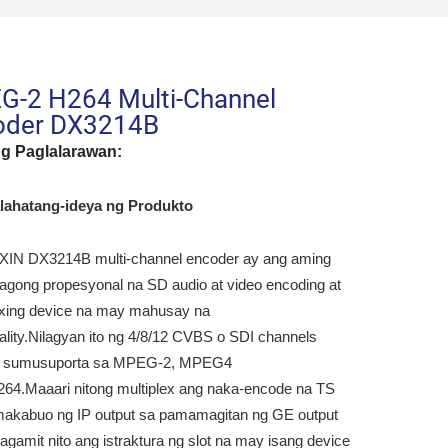
G-2 H264 Multi-Channel
oder DX3214B
ng Paglalarawan:
lahatang-ideya ng Produkto
IN DX3214B multi-channel encoder ay ang aming
agong propesyonal na SD audio at video encoding at
exing device na may mahusay na
nality.Nilagyan ito ng 4/8/12 CVBS o SDI channels
na sumusuporta sa MPEG-2, MPEG4
64.Maaari nitong multiplex ang naka-encode na TS
akabuo ng IP output sa pamamagitan ng GE output
nagamit nito ang istraktura ng slot na may isang device