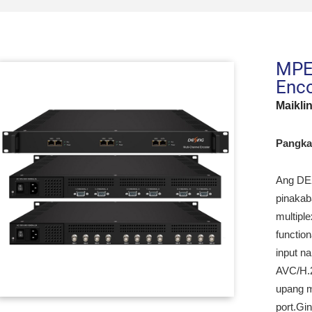
MPE
Enc
Maikli
Pangka
Ang DEX
pinakab
multipl
functio
input 
AVC/H.2
upang m
port.Gi