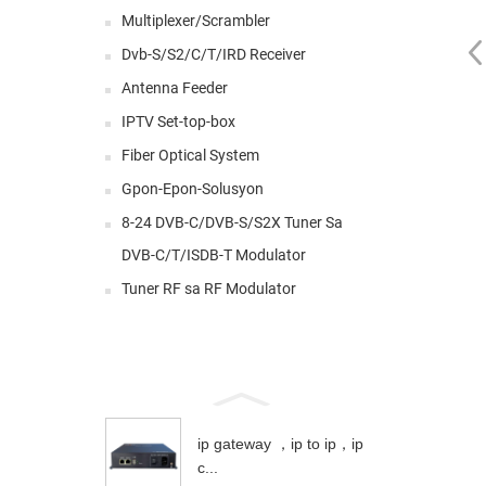
Multiplexer/Scrambler
Dvb-S/S2/C/T/IRD Receiver
Antenna Feeder
IPTV Set-top-box
Fiber Optical System
Gpon-Epon-Solusyon
8-24 DVB-C/DVB-S/S2X Tuner Sa
DVB-C/T/ISDB-T Modulator
Tuner RF sa RF Modulator
ip gateway ，ip to ip，ip
c...