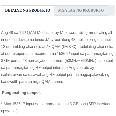
DETALYE NG PRODUKTO
MGA TAG NG PRODUKTO
Ang 48 sa 1 IP QAM Modulator ay Mux-scrambling-modulating all-
in-one na device na binuo .Mayroon itong 48 multiplexing channels,
12 scrambling channels at 48 QAM (DVB-C) modulating channels,
at sumusuporta sa maximum na 1536 IP input sa pamamagitan ng
3 GE port at 48 non-adjacent carriers (50MHz~960MHz) na output
sa pamamagitan ng RF output interface.Ang aparato ay
nailalarawan sa dalawahang RF output port na nagpapalawak ng
bandwidth para sa mga QAM carrier.
Pangunahing tampok
* Max 1536 IP input sa pamamagitan ng 3 GE port (SFP interface
opsyonal)