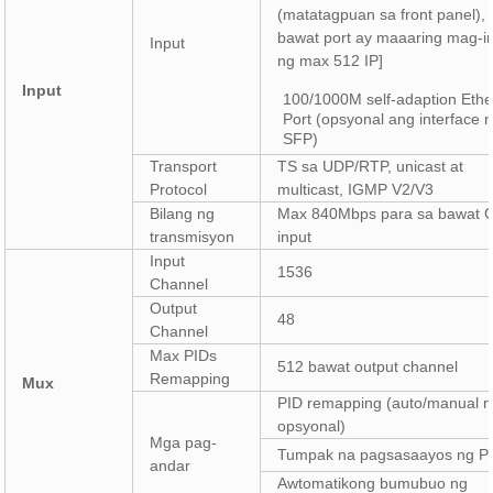
(matatagpuan sa front panel),
bawat port ay maaaring mag-i
Input
ng max 512 IP]
Input
100/1000M self-adaption Ethe
Port (opsyonal ang interface 
SFP)
Transport
TS sa UDP/RTP, unicast at
Protocol
multicast, IGMP V2/V3
Bilang ng
Max 840Mbps para sa bawat 
transmisyon
input
Input
1536
Channel
Output
48
Channel
Max PIDs
512 bawat output channel
Remapping
Mux
PID remapping (auto/manual 
opsyonal)
Mga pag-
Tumpak na pagsasaayos ng 
andar
Awtomatikong bumubuo ng