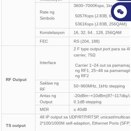
3600~7000Ksps, 1ksps steppi
Rate ng
5057Ksps (J.83B, 64QAM)
Simbolo
5361Ksps (J.83B, 256QAM)
Konstelasyon
16, 32, 64 , 128, 256QAM
FEC
RS (204, 188)
2 F type output port para sa 4
carrier, 75Ω
Interface
Carrier 1~24 out sa pamamag
ng RF1, 25~48 sa pamamagit
ng RF2
RF Output
Saklaw ng
50~960MHz, 1kHz stepping
RF
Antas ng
-20dBm~+10dBm(87~117dbµV
Output
0.1dB stepping
MER
≥ 40dB
48 IP output sa UDP/RTP/RTSP, unicast/multicast
2*100/1000M self-adaption, Ethernet Ports (SFP)
TS output