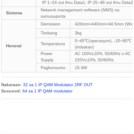
IP 1~24 out thru Data1, IP 25~48 out thru Data2
Network management software (NMS) na
Sistema
sumusuporta
Demission
420mm×440mm×44.5mm (WxL
Timbang
3kg
0~45℃(operasyon), -20~80℃
Temperatura
Heneral
(imbakan)
Power
AC 100V±10%, 50/60Hz o AC
Supply
220V±10%, 50/60Hz
Pagkonsumo
15.4W
Nakaraan:
32 sa 1 IP QAM Modulator 2RF OUT
Susunod:
64 sa 1 IP QAM modulator