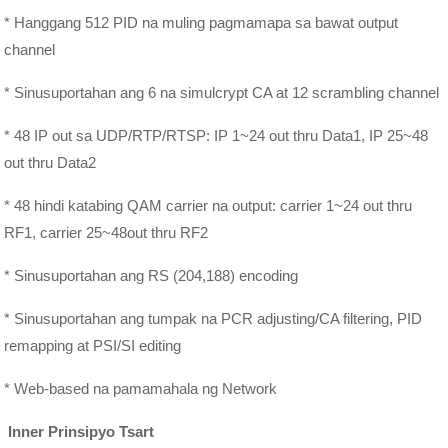
* Hanggang 512 PID na muling pagmamapa sa bawat output
channel
* Sinusuportahan ang 6 na simulcrypt CA at 12 scrambling channel
* 48 IP out sa UDP/RTP/RTSP: IP 1~24 out thru Data1, IP 25~48
out thru Data2
* 48 hindi katabing QAM carrier na output: carrier 1~24 out thru
RF1, carrier 25~48out thru RF2
* Sinusuportahan ang RS (204,188) encoding
* Sinusuportahan ang tumpak na PCR adjusting/CA filtering, PID
remapping at PSI/SI editing
* Web-based na pamamahala ng Network
Inner Prinsipyo Tsart