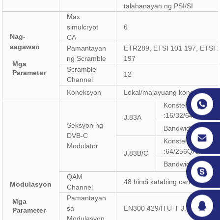
talahanayan ng PSI/SI
Max
simulcrypt
6
Nag-
CA
aagawan
Pamantayan
ETR289, ETSI 101 197, ETSI 
ng Scramble
197
Mga
Scramble
Parameter
12
Channel
Koneksyon
Lokal/malayuang koneksyon
Konstelasyon
:16/32/64/128/2
J.83A
Seksyon ng
Bandwidth: 8M
DVB-C
Konstelasyon
Modulator
:64/256QAM
J.83B/C
Bandwidth: 6M
QAM
48 hindi katabing carrier
Modulasyon
Channel
Pamantayan
Mga
sa
EN300 429/ITU-T J.83A/B/C
Parameter
Modulasyon