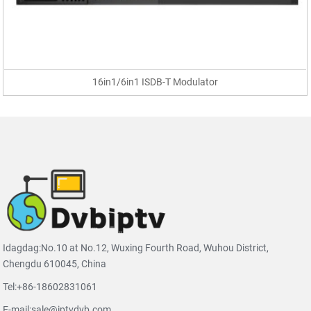
16in1/6in1 ISDB-T Modulator
Idagdag:No.10 at No.12, Wuxing Fourth Road, Wuhou District,
Chengdu 610045, China
Tel:
+86-18602831061
E-mail:
sale@iptvdvb.com